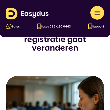
Easydus
Naar
11 DECEMBER 2025
men
Sales
Sales
085-130 0443
Support
Hoe AI eventbeheer en
registratie gaat
veranderen