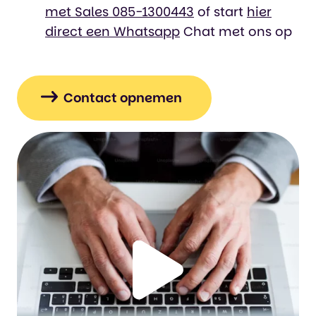
met Sales 085-1300443
of start
hier
direct een Whatsapp
Chat met ons op
Contact opnemen
Klik
om
de
video
te
bekijken