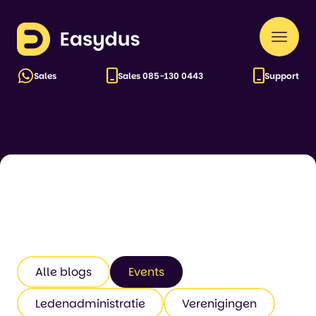
Easydus
Naar
Categorie:
Events
men
Sales
Sales
085-130 0443
Support
Alle blogs
Events
Ledenadministratie
Verenigingen