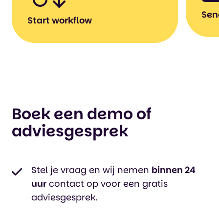
S
Sen
Start met formulier
Start workflow
V
Start (meerdere) taken op
S
Vele mogelijkheden
Boek een demo of
adviesgesprek
Stel je vraag en wij nemen
binnen 24
uur
contact op voor een gratis
adviesgesprek.