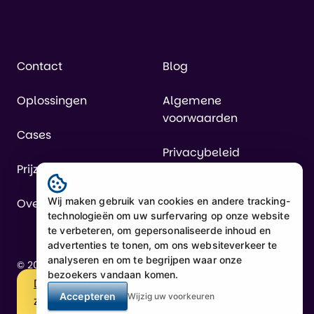
Contact
Blog
Oplossingen
Algemene
voorwaarden
Cases
Privacybeleid
Prijzen
Wij maken gebruik van cookies en andere tracking-
Over ons
technologieën om uw surfervaring op onze website
te verbeteren, om gepersonaliseerde inhoud en
advertenties te tonen, om ons websiteverkeer te
analyseren en om te begrijpen waar onze
© 2026 Easydus — All rights reserved
bezoekers vandaan komen.
Download hier gratis
het E-book “De
Algemene voorwaarden
Privacybeleid
Accepteren
Wijzig uw voorkeuren
zeven meest gemaakte fouten bij Event
Sitemap