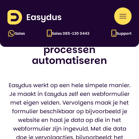
Easydus
Naar
HOE HET WERKT
men
Sales
Sales
085-130 0443
Support
Hoe wij volledige
processen
automatiseren
Easydus werkt op een hele simpele manier.
Je maakt in Easydus zelf een webformulier
met eigen velden. Vervolgens maak je het
formulier beschikbaar op bijvoorbeeld je
website en haal je data op die in het
webformulier zijn ingevuld. Met die data
doe je vervolgacties, bijvoorbeeld: het